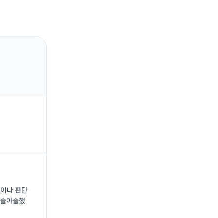
행동이나 판단
아슬아슬했