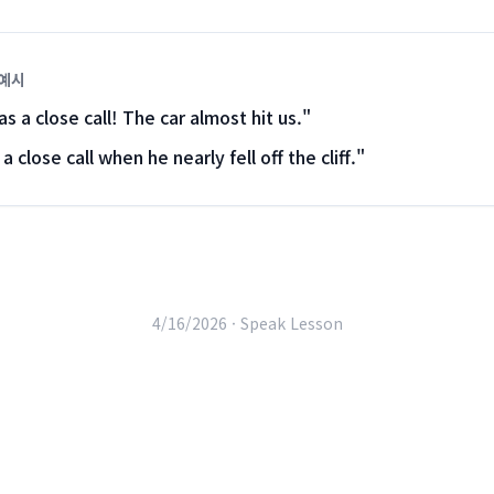
 예시
s a close call! The car almost hit us.
"
a close call when he nearly fell off the cliff.
"
4/16/2026 ·
Speak Lesson