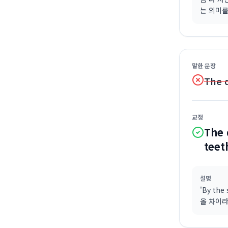
는 의미를
말한 문장
The d
교정
The 
teet
설명
'By th
올 차이라