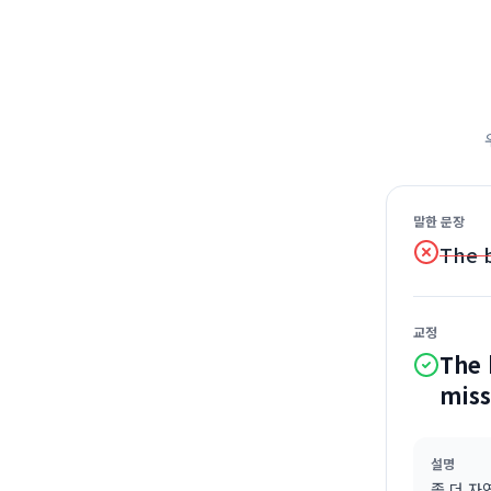
말한 문장
The b
교정
The 
miss
설명
좀 더 자