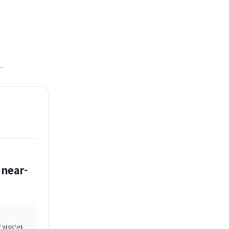
.
 near-
'거의'라