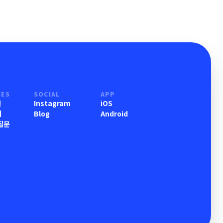
CES
SOCIAL
APP
물
Instagram
iOS
기
Blog
Android
질문