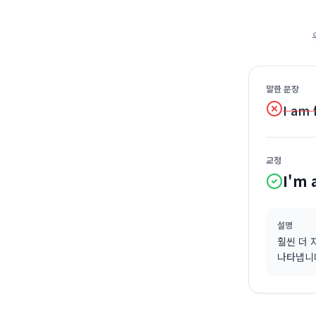
말한 문장
I am 
교정
I'm 
설명
훨씬 더 
나타냅니