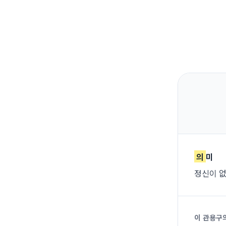
의
미
정신이 없
이 관용구