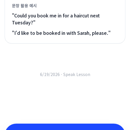
문장 활용 예시
"
Could you book me in for a haircut next
Tuesday?
"
"
I'd like to be booked in with Sarah, please.
"
6/19/2026 ·
Speak Lesson