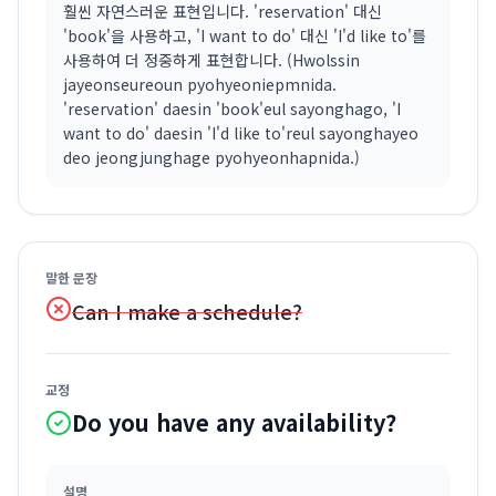
훨씬 자연스러운 표현입니다. 'reservation' 대신
'book'을 사용하고, 'I want to do' 대신 'I'd like to'를
사용하여 더 정중하게 표현합니다. (Hwolssin
jayeonseureoun pyohyeoniepmnida.
'reservation' daesin 'book'eul sayonghago, 'I
want to do' daesin 'I'd like to'reul sayonghayeo
deo jeongjunghage pyohyeonhapnida.)
말한 문장
Can I make a schedule?
교정
Do you have any availability?
설명