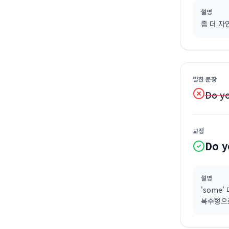
설명
좀 더 자
말한 문장
Do y
교정
Do y
설명
'some'
복수형으