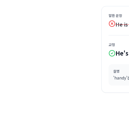
말한 문장
He is
교정
He's
설명
'hand