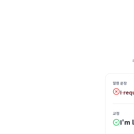
말한 문장
I req
교정
I'm 