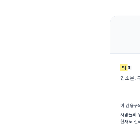
의
미
입소문, 
이 관용구
사람들의 
현재도 신