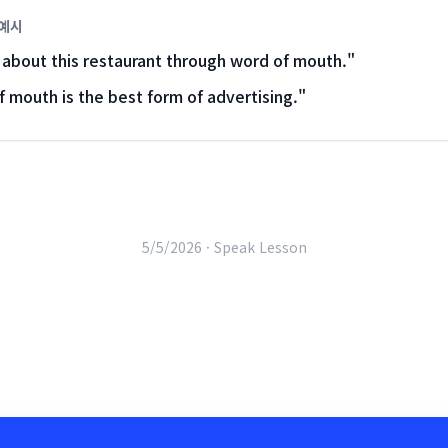
 예시
 about this restaurant through word of mouth.
"
 mouth is the best form of advertising.
"
5/5/2026 ·
Speak Lesson