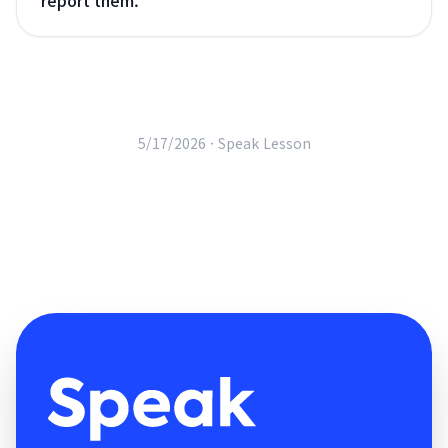
report them.
"
5/17/2026 ·
Speak Lesson