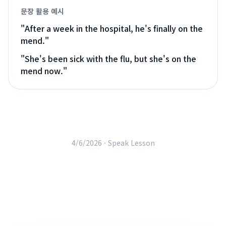
문장 활용 예시
"
After a week in the hospital, he's finally on the
mend.
"
"
She's been sick with the flu, but she's on the
mend now.
"
4/6/2026 ·
Speak Lesson