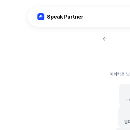
Speak Partner
어휘력을 넓
보
임대