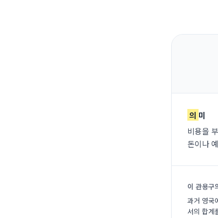
의
미
비용을 부
돈이나 예
이 관용구
과거 영국에
서의 합계를