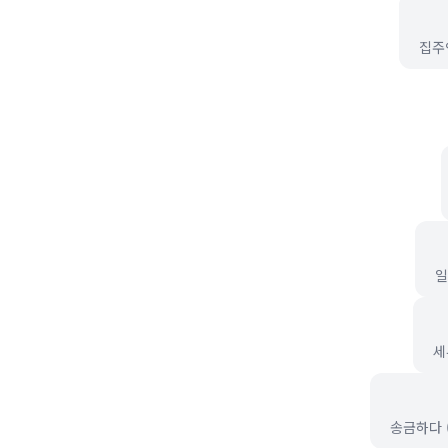
집주인
일
세
송금하다 (