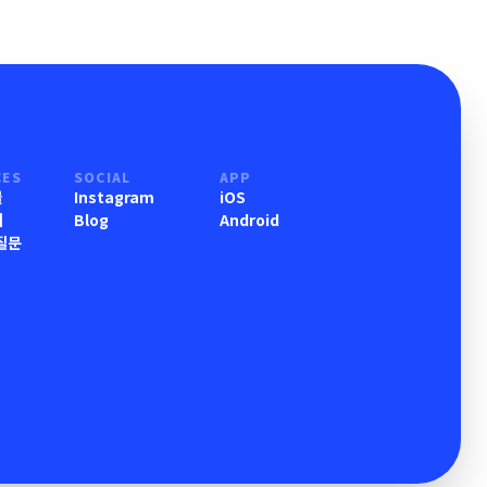
CES
SOCIAL
APP
물
Instagram
iOS
기
Blog
Android
질문