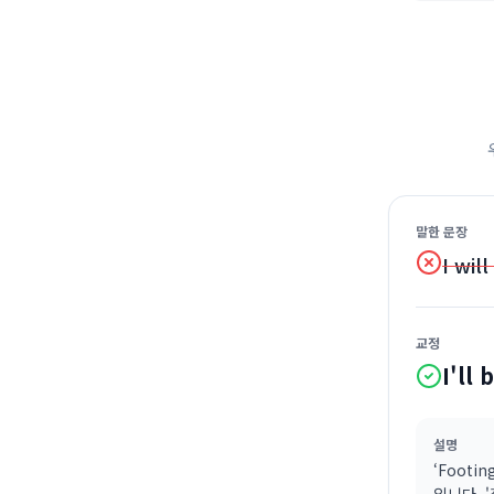
말한 문장
I wil
교정
I'll
설명
‘Foot