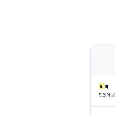
의
미
멋있어 보