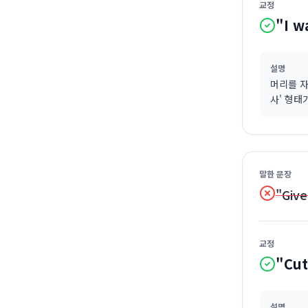
교정
"I w
설명
머리를 자
사' 형태
말한 문장
"Give
교정
"Cut
설명