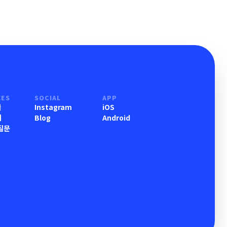
CES
SOCIAL
APP
물
Instagram
iOS
기
Blog
Android
질문