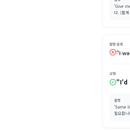
'Give m
다. (짧
말한 문장
"I wa
교정
"I'd 
설명
'Same l
필요합니다.