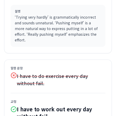
설명
‘Trying very hardly’ is grammatically incorrect
and sounds unnatural. ‘Pushing myself’ is a
more natural way to express putting in a lot of
effort. ‘Really pushing myself’ emphasizes the
effort.
말한 문장
I have to do exercise every day
without fail.
교정
I have to work out every day