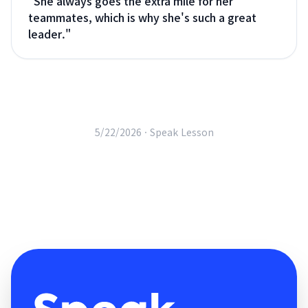
"
She always goes the extra mile for her
teammates, which is why she's such a great
leader.
"
5/22/2026 ·
Speak Lesson