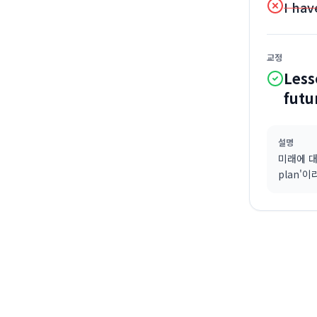
I hav
교정
Less
futu
설명
미래에 대
plan'