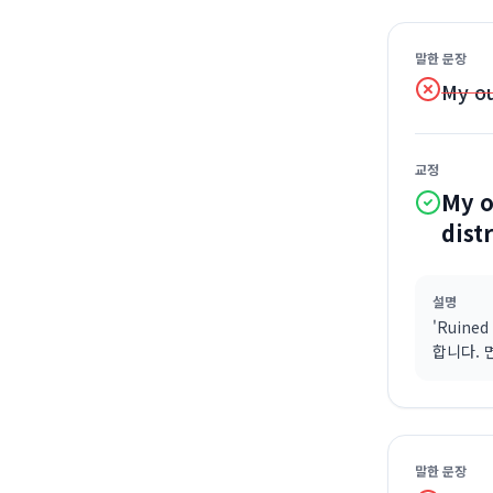
말한 문장
My ou
교정
My o
dist
설명
'Ruine
합니다. 
말한 문장