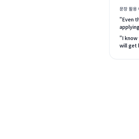
문장 활용
"
Even th
applying
"
I know 
will get