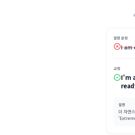
말한 문장
I am 
교정
I'm 
read
설명
더 자연스
'Extre