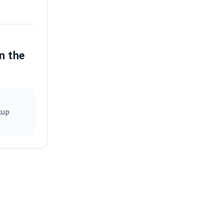
in the
up