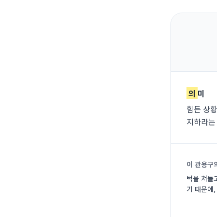
의
미
힘든 상황
지하라는
이 관용구
턱을 쳐들
기 때문에