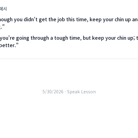
 예시
ough you didn't get the job this time, keep your chin up a
.
"
you're going through a tough time, but keep your chin up; 
 better.
"
5/30/2026 ·
Speak Lesson