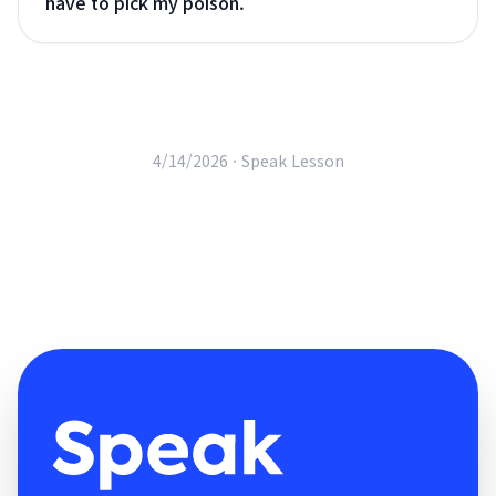
have to pick my poison.
"
4/14/2026 ·
Speak Lesson