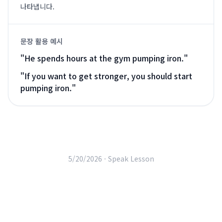
나타냅니다.
문장 활용 예시
"
He spends hours at the gym pumping iron.
"
"
If you want to get stronger, you should start
pumping iron.
"
5/20/2026 ·
Speak Lesson