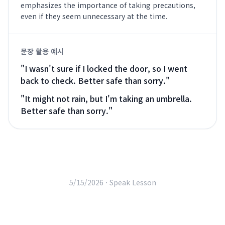
emphasizes the importance of taking precautions,
even if they seem unnecessary at the time.
문장 활용 예시
"
I wasn't sure if I locked the door, so I went
back to check. Better safe than sorry.
"
"
It might not rain, but I'm taking an umbrella.
Better safe than sorry.
"
5/15/2026 ·
Speak Lesson