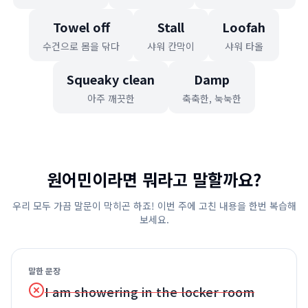
Towel off
Stall
Loofah
수건으로 몸을 닦다
샤워 칸막이
샤워 타올
Squeaky clean
Damp
아주 깨끗한
축축한, 눅눅한
원어민이라면 뭐라고 말할까요?
우리 모두 가끔 말문이 막히곤 하죠! 이번 주에 고친 내용을 한번 복습해
보세요.
말한 문장
I am showering in the locker room