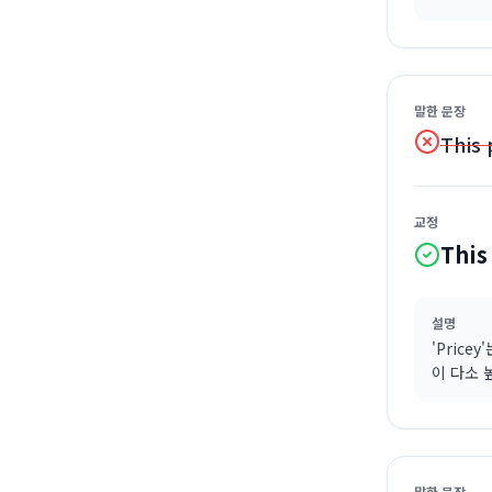
말한 문장
This 
교정
This
설명
'Price
이 다소 
말한 문장