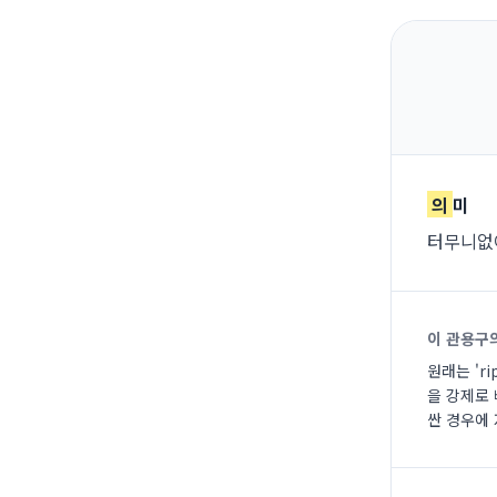
의
미
터무니없이
이 관용구
원래는 'r
을 강제로
싼 경우에