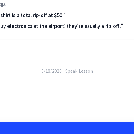
 예시
shirt is a total rip-off at $50!
"
uy electronics at the airport; they're usually a rip-off.
"
3/18/2026 ·
Speak Lesson