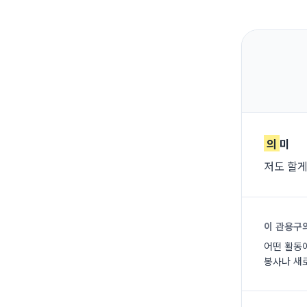
의
미
저도 할게
이 관용구
어떤 활동
봉사나 새