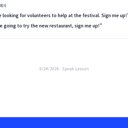
 예시
 looking for volunteers to help at the festival. Sign me up!
re going to try the new restaurant, sign me up!
"
6/24/2026 ·
Speak Lesson