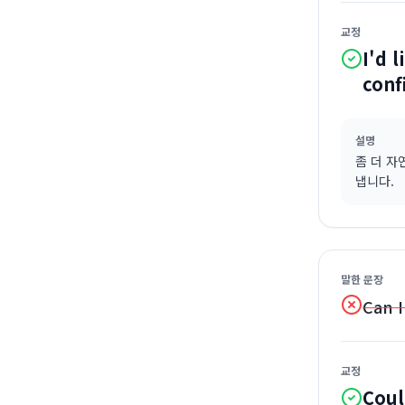
교정
I'd 
conf
설명
좀 더 자연
냅니다.
말한 문장
Can I
교정
Coul