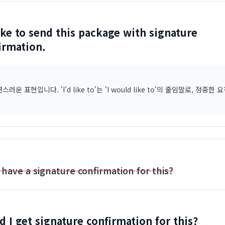
like to send this package with signature
irmation.
스러운 표현입니다. 'I'd like to'는 'I would like to'의 줄임말로, 정중한
 have a signature confirmation for this?
d I get signature confirmation for this?