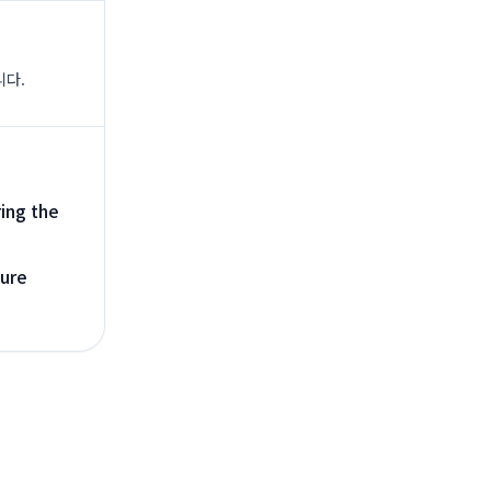
니다.
ring the
ture