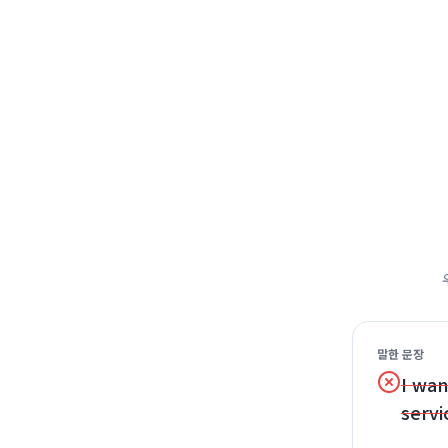
말한 문장
I wan
servi