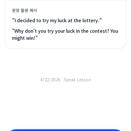
문장 활용 예시
"
I decided to try my luck at the lottery.
"
"
Why don't you try your luck in the contest? You
might win!
"
4/22/2026 ·
Speak Lesson