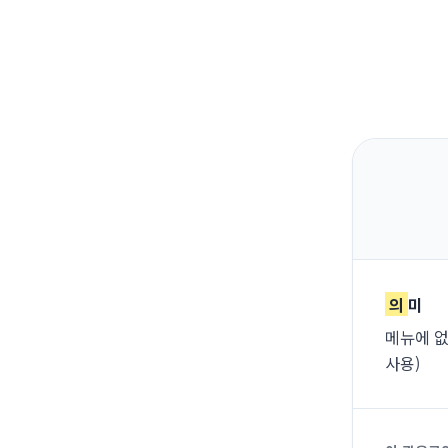
의
미
메뉴에 없
사용)