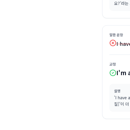
요?'라는
말한 문장
I hav
교정
I'm 
설명
'I have
질]'이 