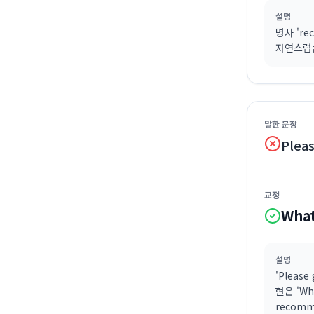
설명
명사 're
자연스럽습
말한 문장
Plea
교정
Wha
설명
'Pleas
현은 'Wh
recom