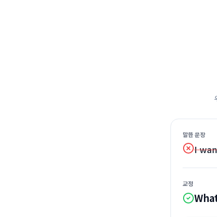
말한 문장
I wa
교정
Wha