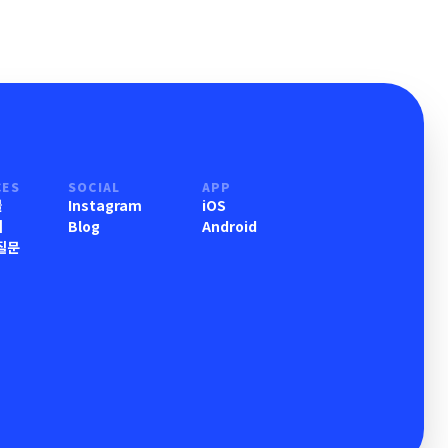
CES
SOCIAL
APP
물
Instagram
iOS
기
Blog
Android
질문