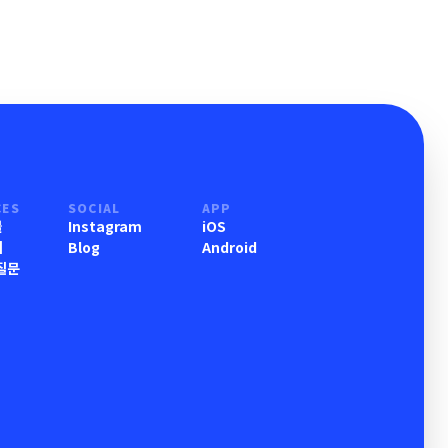
CES
SOCIAL
APP
물
Instagram
iOS
기
Blog
Android
질문