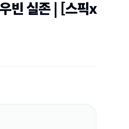
빈 실존 | [스픽x